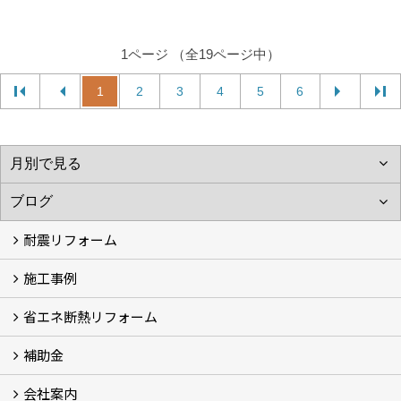
1ページ （全19ページ中）
1
2
3
4
5
6
耐震リフォーム
施工事例
空設計の耐震診断
耐震診断と耐震補強 動画
耐震診断レポート
減災セミナー・耐震基準と熊本地震 動画
耐震診断と耐震補強 解説
耐震診断Q&A
省エネ断熱リフォーム
施工事例
浴室の劣化改修と耐震補強 動画
浴室の劣化改修と耐震補強①
浴室の劣化改修と耐震補強②
補助金
省エネ診断
省エネリフォーム
会社案内
住宅性能表示制度
住宅断熱改修促進事業補助金2026
給湯省エネ2026
先進的窓リノベ2026
長期優良住宅化リフォーム推進事業
市川市耐震補助金
船橋市耐震補助金
浦安市耐震補助金
松戸市耐震補助金
四街道市耐震補助金
佐倉市耐震補助金
成田市耐震補助金