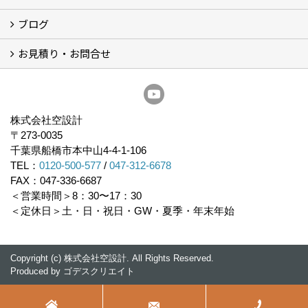
ブログ
経営理念／ご挨拶
会社概要
メディア掲載
リフォーム産業新聞掲載
表彰
スタッフ紹介
アクセス
不動産探し
プライバシーポリシー
お見積り・お問合せ
いちかわ新聞連載コラム
人生の歩き方
空設計通信
まもりとそなえ
豆知識
お見積り依頼
資料請求
無料耐震診断
無料現地調査
耐震省エネ補助金無料相談会
株式会社空設計
〒273-0035
千葉県船橋市本中山4-4-1-106
TEL：
0120-500-577
/
047-312-6678
FAX：047-336-6687
＜営業時間＞8：30〜17：30
＜定休日＞土・日・祝日・GW・夏季・年末年始
Copyright (c) 株式会社空設計. All Rights Reserved.
Produced by
ゴデスクリエイト