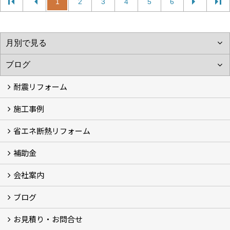
1
2
3
4
5
6
耐震リフォーム
施工事例
空設計の耐震診断
耐震診断と耐震補強 動画
耐震診断レポート
減災セミナー・耐震基準と熊本地震 動画
耐震診断と耐震補強 解説
耐震診断Q&A
省エネ断熱リフォーム
施工事例
浴室の劣化改修と耐震補強 動画
浴室の劣化改修と耐震補強①
浴室の劣化改修と耐震補強②
補助金
省エネ診断
省エネリフォーム
会社案内
住宅性能表示制度
住宅断熱改修促進事業補助金2026
給湯省エネ2026
先進的窓リノベ2026
長期優良住宅化リフォーム推進事業
市川市耐震補助金
船橋市耐震補助金
浦安市耐震補助金
松戸市耐震補助金
四街道市耐震補助金
佐倉市耐震補助金
成田市耐震補助金
ブログ
経営理念／ご挨拶
会社概要
メディア掲載
リフォーム産業新聞掲載
表彰
スタッフ紹介
アクセス
不動産探し
プライバシーポリシー
お見積り・お問合せ
いちかわ新聞連載コラム
人生の歩き方
空設計通信
まもりとそなえ
豆知識