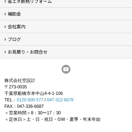
省エネ断熱リフォーム
施工事例
浴室の劣化改修と耐震補強 動画
浴室の劣化改修と耐震補強①
浴室の劣化改修と耐震補強②
補助金
省エネ診断
省エネリフォーム
会社案内
住宅性能表示制度
住宅断熱改修促進事業補助金2026
給湯省エネ2026
先進的窓リノベ2026
長期優良住宅化リフォーム推進事業
市川市耐震補助金
船橋市耐震補助金
浦安市耐震補助金
松戸市耐震補助金
四街道市耐震補助金
佐倉市耐震補助金
成田市耐震補助金
ブログ
経営理念／ご挨拶
会社概要
メディア掲載
リフォーム産業新聞掲載
表彰
スタッフ紹介
アクセス
不動産探し
プライバシーポリシー
お見積り・お問合せ
いちかわ新聞連載コラム
人生の歩き方
空設計通信
まもりとそなえ
豆知識
お見積り依頼
資料請求
無料耐震診断
無料現地調査
耐震省エネ補助金無料相談会
株式会社空設計
〒273-0035
千葉県船橋市本中山4-4-1-106
TEL：
0120-500-577
/
047-312-6678
FAX：047-336-6687
＜営業時間＞8：30〜17：30
＜定休日＞土・日・祝日・GW・夏季・年末年始