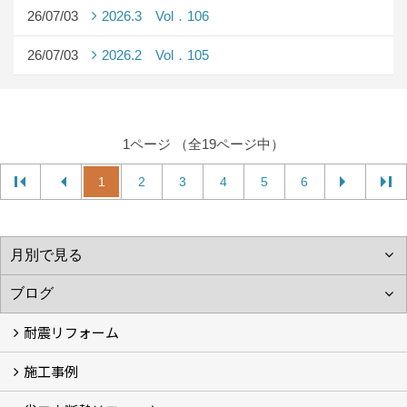
26/07/03
2026.3 Vol．106
26/07/03
2026.2 Vol．105
1ページ （全19ページ中）
1
2
3
4
5
6
耐震リフォーム
施工事例
空設計の耐震診断
耐震診断と耐震補強 動画
耐震診断レポート
減災セミナー・耐震基準と熊本地震 動画
耐震診断と耐震補強 解説
耐震診断Q&A