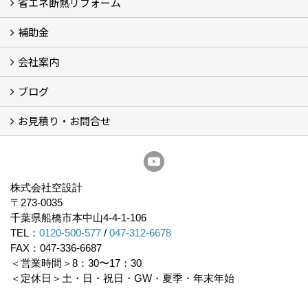
省エネ断熱リフォーム
施工事例
浴室の劣化改修と耐震補強 動画
浴室の劣化改修と耐震補強①
浴室の劣化改修と耐震補強②
補助金
省エネ診断
省エネリフォーム
会社案内
住宅性能表示制度
住宅断熱改修促進事業補助金2026
給湯省エネ2026
先進的窓リノベ2026
長期優良住宅化リフォーム推進事業
市川市耐震補助金
船橋市耐震補助金
浦安市耐震補助金
松戸市耐震補助金
四街道市耐震補助金
佐倉市耐震補助金
成田市耐震補助金
ブログ
経営理念／ご挨拶
会社概要
メディア掲載
リフォーム産業新聞掲載
表彰
スタッフ紹介
アクセス
不動産探し
プライバシーポリシー
お見積り・お問合せ
いちかわ新聞連載コラム
人生の歩き方
空設計通信
まもりとそなえ
豆知識
お見積り依頼
資料請求
無料耐震診断
無料現地調査
耐震省エネ補助金無料相談会
株式会社空設計
〒273-0035
千葉県船橋市本中山4-4-1-106
TEL：
0120-500-577
/
047-312-6678
FAX：047-336-6687
＜営業時間＞8：30〜17：30
＜定休日＞土・日・祝日・GW・夏季・年末年始