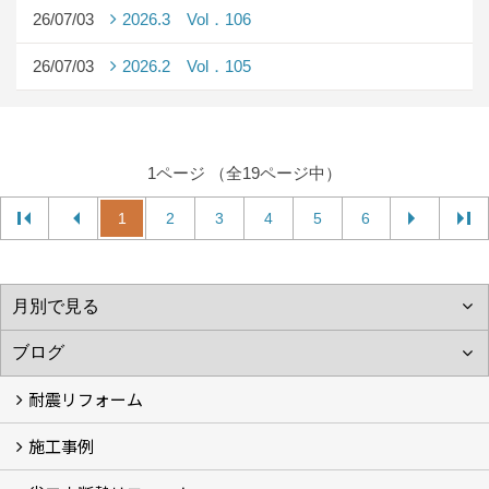
26/07/03
2026.3 Vol．106
26/07/03
2026.2 Vol．105
1ページ （全19ページ中）
1
2
3
4
5
6
耐震リフォーム
施工事例
空設計の耐震診断
耐震診断と耐震補強 動画
耐震診断レポート
減災セミナー・耐震基準と熊本地震 動画
耐震診断と耐震補強 解説
耐震診断Q&A