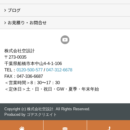
ブログ
経営理念／ご挨拶
会社概要
メディア掲載
リフォーム産業新聞掲載
表彰
スタッフ紹介
アクセス
不動産探し
プライバシーポリシー
お見積り・お問合せ
いちかわ新聞連載コラム
人生の歩き方
空設計通信
まもりとそなえ
豆知識
お見積り依頼
資料請求
無料耐震診断
無料現地調査
耐震省エネ補助金無料相談会
株式会社空設計
〒273-0035
千葉県船橋市本中山4-4-1-106
TEL：
0120-500-577
/
047-312-6678
FAX：047-336-6687
＜営業時間＞8：30〜17：30
＜定休日＞土・日・祝日・GW・夏季・年末年始
Copyright (c) 株式会社空設計. All Rights Reserved.
Produced by
ゴデスクリエイト