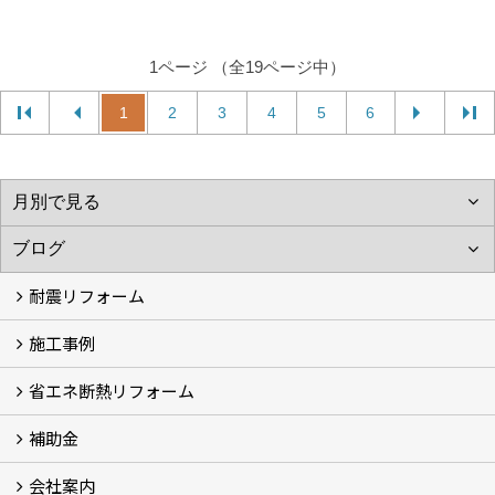
1ページ （全19ページ中）
1
2
3
4
5
6
耐震リフォーム
施工事例
空設計の耐震診断
耐震診断と耐震補強 動画
耐震診断レポート
減災セミナー・耐震基準と熊本地震 動画
耐震診断と耐震補強 解説
耐震診断Q&A
省エネ断熱リフォーム
施工事例
浴室の劣化改修と耐震補強 動画
浴室の劣化改修と耐震補強①
浴室の劣化改修と耐震補強②
補助金
省エネ診断
省エネリフォーム
会社案内
住宅性能表示制度
住宅断熱改修促進事業補助金2026
給湯省エネ2026
先進的窓リノベ2026
長期優良住宅化リフォーム推進事業
市川市耐震補助金
船橋市耐震補助金
浦安市耐震補助金
松戸市耐震補助金
四街道市耐震補助金
佐倉市耐震補助金
成田市耐震補助金