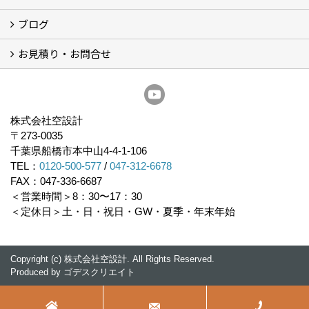
ブログ
経営理念／ご挨拶
会社概要
メディア掲載
リフォーム産業新聞掲載
表彰
スタッフ紹介
アクセス
不動産探し
プライバシーポリシー
お見積り・お問合せ
いちかわ新聞連載コラム
人生の歩き方
空設計通信
まもりとそなえ
豆知識
お見積り依頼
資料請求
無料耐震診断
無料現地調査
耐震省エネ補助金無料相談会
株式会社空設計
〒273-0035
千葉県船橋市本中山4-4-1-106
TEL：
0120-500-577
/
047-312-6678
FAX：047-336-6687
＜営業時間＞8：30〜17：30
＜定休日＞土・日・祝日・GW・夏季・年末年始
Copyright (c) 株式会社空設計. All Rights Reserved.
Produced by
ゴデスクリエイト