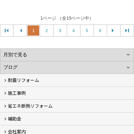
1ページ （全19ページ中）
1
2
3
4
5
6
耐震リフォーム
施工事例
空設計の耐震診断
耐震診断と耐震補強 動画
耐震診断レポート
減災セミナー・耐震基準と熊本地震 動画
耐震診断と耐震補強 解説
耐震診断Q&A
省エネ断熱リフォーム
施工事例
浴室の劣化改修と耐震補強 動画
浴室の劣化改修と耐震補強①
浴室の劣化改修と耐震補強②
補助金
省エネ診断
省エネリフォーム
会社案内
住宅性能表示制度
住宅断熱改修促進事業補助金2026
給湯省エネ2026
先進的窓リノベ2026
長期優良住宅化リフォーム推進事業
市川市耐震補助金
船橋市耐震補助金
浦安市耐震補助金
松戸市耐震補助金
四街道市耐震補助金
佐倉市耐震補助金
成田市耐震補助金