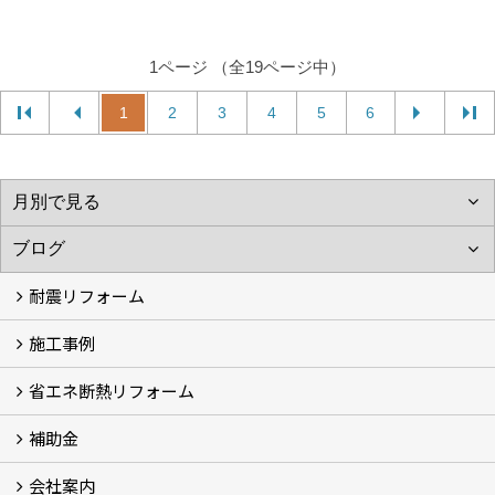
1ページ （全19ページ中）
1
2
3
4
5
6
耐震リフォーム
施工事例
空設計の耐震診断
耐震診断と耐震補強 動画
耐震診断レポート
減災セミナー・耐震基準と熊本地震 動画
耐震診断と耐震補強 解説
耐震診断Q&A
省エネ断熱リフォーム
施工事例
浴室の劣化改修と耐震補強 動画
浴室の劣化改修と耐震補強①
浴室の劣化改修と耐震補強②
補助金
省エネ診断
省エネリフォーム
会社案内
住宅性能表示制度
住宅断熱改修促進事業補助金2026
給湯省エネ2026
先進的窓リノベ2026
長期優良住宅化リフォーム推進事業
市川市耐震補助金
船橋市耐震補助金
浦安市耐震補助金
松戸市耐震補助金
四街道市耐震補助金
佐倉市耐震補助金
成田市耐震補助金