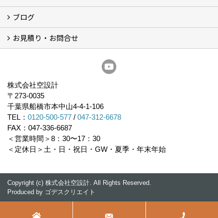
ブログ
経営理念／ご挨拶
会社概要
メディア掲載
リフォーム産業新聞掲載
表彰
スタッフ紹介
アクセス
不動産探し
プライバシーポリシー
お見積り・お問合せ
いちかわ新聞連載コラム
人生の歩き方
空設計通信
まもりとそなえ
豆知識
お見積り依頼
資料請求
無料耐震診断
無料現地調査
耐震省エネ補助金無料相談会
株式会社空設計
〒273-0035
千葉県船橋市本中山4-4-1-106
TEL：
0120-500-577
/
047-312-6678
FAX：047-336-6687
＜営業時間＞8：30〜17：30
＜定休日＞土・日・祝日・GW・夏季・年末年始
Copyright (c) 株式会社空設計. All Rights Reserved.
Produced by
ゴデスクリエイト