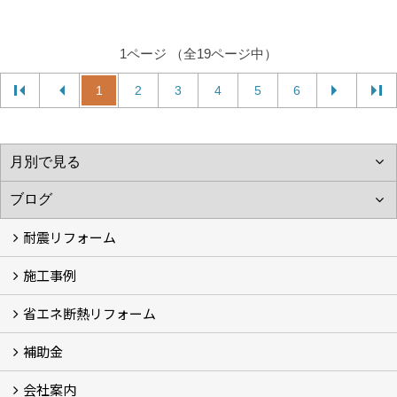
1ページ （全19ページ中）
1
2
3
4
5
6
耐震リフォーム
施工事例
空設計の耐震診断
耐震診断と耐震補強 動画
耐震診断レポート
減災セミナー・耐震基準と熊本地震 動画
耐震診断と耐震補強 解説
耐震診断Q&A
省エネ断熱リフォーム
施工事例
浴室の劣化改修と耐震補強 動画
浴室の劣化改修と耐震補強①
浴室の劣化改修と耐震補強②
補助金
省エネ診断
省エネリフォーム
会社案内
住宅性能表示制度
住宅断熱改修促進事業補助金2026
給湯省エネ2026
先進的窓リノベ2026
長期優良住宅化リフォーム推進事業
市川市耐震補助金
船橋市耐震補助金
浦安市耐震補助金
松戸市耐震補助金
四街道市耐震補助金
佐倉市耐震補助金
成田市耐震補助金