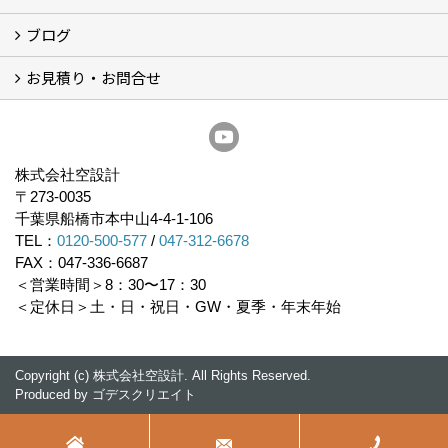
ブログ
経営理念／ご挨拶
会社概要
メディア掲載
リフォーム産業新聞掲載
表彰
スタッフ紹介
アクセス
不動産探し
プライバシーポリシー
お見積り・お問合せ
いちかわ新聞連載コラム
人生の歩き方
空設計通信
まもりとそなえ
豆知識
お見積り依頼
資料請求
無料耐震診断
無料現地調査
耐震省エネ補助金無料相談会
株式会社空設計
〒273-0035
千葉県船橋市本中山4-4-1-106
TEL：
0120-500-577
/
047-312-6678
FAX：047-336-6687
＜営業時間＞8：30〜17：30
＜定休日＞土・日・祝日・GW・夏季・年末年始
Copyright (c) 株式会社空設計. All Rights Reserved.
Produced by
ゴデスクリエイト