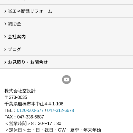
省エネ断熱リフォーム
施工事例
浴室の劣化改修と耐震補強 動画
浴室の劣化改修と耐震補強①
浴室の劣化改修と耐震補強②
補助金
省エネ診断
省エネリフォーム
会社案内
住宅性能表示制度
住宅断熱改修促進事業補助金2026
給湯省エネ2026
先進的窓リノベ2026
長期優良住宅化リフォーム推進事業
市川市耐震補助金
船橋市耐震補助金
浦安市耐震補助金
松戸市耐震補助金
四街道市耐震補助金
佐倉市耐震補助金
成田市耐震補助金
ブログ
経営理念／ご挨拶
会社概要
メディア掲載
リフォーム産業新聞掲載
表彰
スタッフ紹介
アクセス
不動産探し
プライバシーポリシー
お見積り・お問合せ
いちかわ新聞連載コラム
人生の歩き方
空設計通信
まもりとそなえ
豆知識
お見積り依頼
資料請求
無料耐震診断
無料現地調査
耐震省エネ補助金無料相談会
株式会社空設計
〒273-0035
千葉県船橋市本中山4-4-1-106
TEL：
0120-500-577
/
047-312-6678
FAX：047-336-6687
＜営業時間＞8：30〜17：30
＜定休日＞土・日・祝日・GW・夏季・年末年始