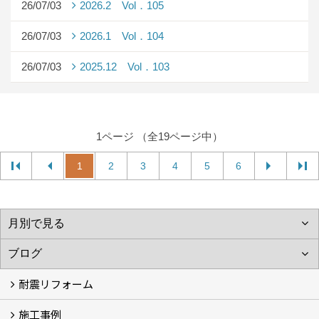
26/07/03
2026.2 Vol．105
26/07/03
2026.1 Vol．104
26/07/03
2025.12 Vol．103
1ページ （全19ページ中）
1
2
3
4
5
6
耐震リフォーム
施工事例
空設計の耐震診断
耐震診断と耐震補強 動画
耐震診断レポート
減災セミナー・耐震基準と熊本地震 動画
耐震診断と耐震補強 解説
耐震診断Q&A