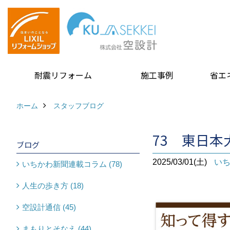
耐震リフォーム
施工事例
省エ
ホーム
スタッフブログ
73 東日
ブログ
2025/03/01(土)
い
いちかわ新聞連載コラム (78)
人生の歩き方 (18)
空設計通信 (45)
まもりとそなえ (44)