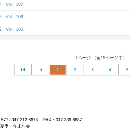
.4 Vol．107
.3 Vol．106
.2 Vol．105
1ページ （全19ページ中）
1
2
3
4
5
-577
/
047-312-6678
FAX：047-336-6687
・夏季・年末年始