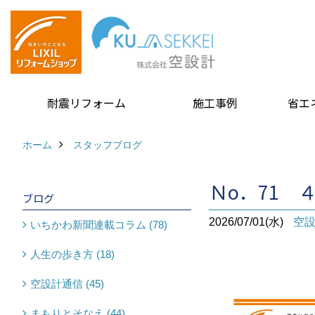
耐震リフォーム
施工事例
省エ
ホーム
スタッフブログ
Ｎo．71 
ブログ
2026/07/01(水)
空
いちかわ新聞連載コラム (78)
人生の歩き方 (18)
空設計通信 (45)
まもりとそなえ (44)