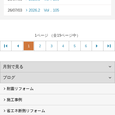
26/07/03
2026.2 Vol．105
1ページ （全19ページ中）
1
2
3
4
5
6
耐震リフォーム
施工事例
空設計の耐震診断
耐震診断と耐震補強 動画
耐震診断レポート
減災セミナー・耐震基準と熊本地震 動画
耐震診断と耐震補強 解説
耐震診断Q&A
省エネ断熱リフォーム
施工事例
浴室の劣化改修と耐震補強 動画
浴室の劣化改修と耐震補強①
浴室の劣化改修と耐震補強②