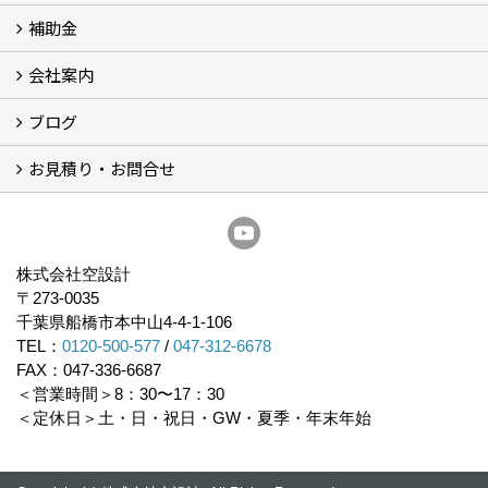
補助金
省エネ診断
省エネリフォーム
会社案内
住宅性能表示制度
住宅断熱改修促進事業補助金2026
給湯省エネ2026
先進的窓リノベ2026
長期優良住宅化リフォーム推進事業
市川市耐震補助金
船橋市耐震補助金
浦安市耐震補助金
松戸市耐震補助金
四街道市耐震補助金
佐倉市耐震補助金
成田市耐震補助金
ブログ
経営理念／ご挨拶
会社概要
メディア掲載
リフォーム産業新聞掲載
表彰
スタッフ紹介
アクセス
不動産探し
プライバシーポリシー
お見積り・お問合せ
いちかわ新聞連載コラム
人生の歩き方
空設計通信
まもりとそなえ
豆知識
お見積り依頼
資料請求
無料耐震診断
無料現地調査
耐震省エネ補助金無料相談会
株式会社空設計
〒273-0035
千葉県船橋市本中山4-4-1-106
TEL：
0120-500-577
/
047-312-6678
FAX：047-336-6687
＜営業時間＞8：30〜17：30
＜定休日＞土・日・祝日・GW・夏季・年末年始