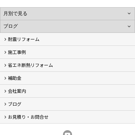
耐震リフォーム
施工事例
空設計の耐震診断
耐震診断と耐震補強 動画
耐震診断レポート
減災セミナー・耐震基準と熊本地震 動画
耐震診断と耐震補強 解説
耐震診断Q&A
省エネ断熱リフォーム
施工事例
浴室の劣化改修と耐震補強 動画
浴室の劣化改修と耐震補強①
浴室の劣化改修と耐震補強②
補助金
省エネ診断
省エネリフォーム
会社案内
住宅性能表示制度
住宅断熱改修促進事業補助金2026
給湯省エネ2026
先進的窓リノベ2026
長期優良住宅化リフォーム推進事業
市川市耐震補助金
船橋市耐震補助金
浦安市耐震補助金
松戸市耐震補助金
四街道市耐震補助金
佐倉市耐震補助金
成田市耐震補助金
ブログ
経営理念／ご挨拶
会社概要
メディア掲載
リフォーム産業新聞掲載
表彰
スタッフ紹介
アクセス
不動産探し
プライバシーポリシー
お見積り・お問合せ
いちかわ新聞連載コラム
人生の歩き方
空設計通信
まもりとそなえ
豆知識
お見積り依頼
資料請求
無料耐震診断
無料現地調査
耐震省エネ補助金無料相談会