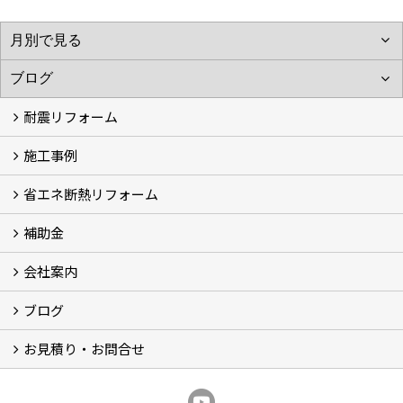
耐震リフォーム
施工事例
空設計の耐震診断
耐震診断と耐震補強 動画
耐震診断レポート
減災セミナー・耐震基準と熊本地震 動画
耐震診断と耐震補強 解説
耐震診断Q&A
省エネ断熱リフォーム
施工事例
浴室の劣化改修と耐震補強 動画
浴室の劣化改修と耐震補強①
浴室の劣化改修と耐震補強②
補助金
省エネ診断
省エネリフォーム
会社案内
住宅性能表示制度
住宅断熱改修促進事業補助金2026
給湯省エネ2026
先進的窓リノベ2026
長期優良住宅化リフォーム推進事業
市川市耐震補助金
船橋市耐震補助金
浦安市耐震補助金
松戸市耐震補助金
四街道市耐震補助金
佐倉市耐震補助金
成田市耐震補助金
ブログ
経営理念／ご挨拶
会社概要
メディア掲載
リフォーム産業新聞掲載
表彰
スタッフ紹介
アクセス
不動産探し
プライバシーポリシー
お見積り・お問合せ
いちかわ新聞連載コラム
人生の歩き方
空設計通信
まもりとそなえ
豆知識
お見積り依頼
資料請求
無料耐震診断
無料現地調査
耐震省エネ補助金無料相談会