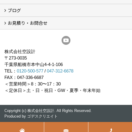
ブログ
経営理念／ご挨拶
会社概要
メディア掲載
リフォーム産業新聞掲載
表彰
スタッフ紹介
アクセス
不動産探し
プライバシーポリシー
お見積り・お問合せ
いちかわ新聞連載コラム
人生の歩き方
空設計通信
まもりとそなえ
豆知識
お見積り依頼
資料請求
無料耐震診断
無料現地調査
耐震省エネ補助金無料相談会
株式会社空設計
〒273-0035
千葉県船橋市本中山4-4-1-106
TEL：
0120-500-577
/
047-312-6678
FAX：047-336-6687
＜営業時間＞8：30〜17：30
＜定休日＞土・日・祝日・GW・夏季・年末年始
Copyright (c) 株式会社空設計. All Rights Reserved.
Produced by
ゴデスクリエイト