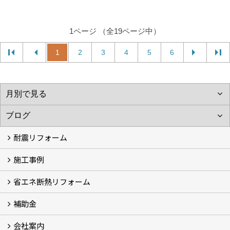
1ページ （全19ページ中）
1
2
3
4
5
6
耐震リフォーム
施工事例
空設計の耐震診断
耐震診断と耐震補強 動画
耐震診断レポート
減災セミナー・耐震基準と熊本地震 動画
耐震診断と耐震補強 解説
耐震診断Q&A
省エネ断熱リフォーム
施工事例
浴室の劣化改修と耐震補強 動画
浴室の劣化改修と耐震補強①
浴室の劣化改修と耐震補強②
補助金
省エネ診断
省エネリフォーム
会社案内
住宅性能表示制度
住宅断熱改修促進事業補助金2026
給湯省エネ2026
先進的窓リノベ2026
長期優良住宅化リフォーム推進事業
市川市耐震補助金
船橋市耐震補助金
浦安市耐震補助金
松戸市耐震補助金
四街道市耐震補助金
佐倉市耐震補助金
成田市耐震補助金