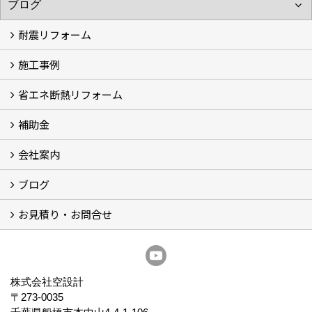
耐震リフォーム
施工事例
空設計の耐震診断
耐震診断と耐震補強 動画
耐震診断レポート
減災セミナー・耐震基準と熊本地震 動画
耐震診断と耐震補強 解説
耐震診断Q&A
省エネ断熱リフォーム
施工事例
浴室の劣化改修と耐震補強 動画
浴室の劣化改修と耐震補強①
浴室の劣化改修と耐震補強②
補助金
省エネ診断
省エネリフォーム
会社案内
住宅性能表示制度
住宅断熱改修促進事業補助金2026
給湯省エネ2026
先進的窓リノベ2026
長期優良住宅化リフォーム推進事業
市川市耐震補助金
船橋市耐震補助金
浦安市耐震補助金
松戸市耐震補助金
四街道市耐震補助金
佐倉市耐震補助金
成田市耐震補助金
ブログ
経営理念／ご挨拶
会社概要
メディア掲載
リフォーム産業新聞掲載
表彰
スタッフ紹介
アクセス
不動産探し
プライバシーポリシー
お見積り・お問合せ
いちかわ新聞連載コラム
人生の歩き方
空設計通信
まもりとそなえ
豆知識
お見積り依頼
資料請求
無料耐震診断
無料現地調査
耐震省エネ補助金無料相談会
株式会社空設計
〒273-0035