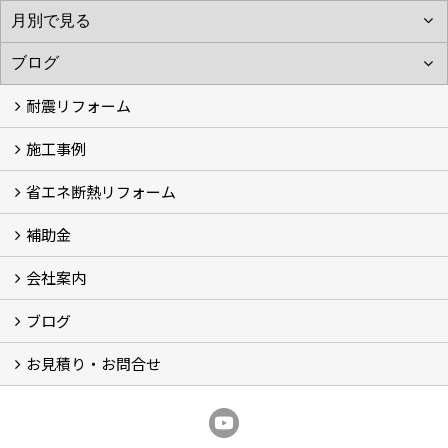
耐震リフォーム
施工事例
空設計の耐震診断
耐震診断と耐震補強 動画
耐震診断レポート
減災セミナー・耐震基準と熊本地震 動画
耐震診断と耐震補強 解説
耐震診断Q&A
省エネ断熱リフォーム
施工事例
浴室の劣化改修と耐震補強 動画
浴室の劣化改修と耐震補強①
浴室の劣化改修と耐震補強②
補助金
省エネ診断
省エネリフォーム
会社案内
住宅性能表示制度
住宅断熱改修促進事業補助金2026
給湯省エネ2026
先進的窓リノベ2026
長期優良住宅化リフォーム推進事業
市川市耐震補助金
船橋市耐震補助金
浦安市耐震補助金
松戸市耐震補助金
四街道市耐震補助金
佐倉市耐震補助金
成田市耐震補助金
ブログ
経営理念／ご挨拶
会社概要
メディア掲載
リフォーム産業新聞掲載
表彰
スタッフ紹介
アクセス
不動産探し
プライバシーポリシー
お見積り・お問合せ
いちかわ新聞連載コラム
人生の歩き方
空設計通信
まもりとそなえ
豆知識
お見積り依頼
資料請求
無料耐震診断
無料現地調査
耐震省エネ補助金無料相談会