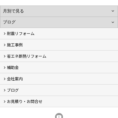
耐震リフォーム
施工事例
空設計の耐震診断
耐震診断と耐震補強 動画
耐震診断レポート
減災セミナー・耐震基準と熊本地震 動画
耐震診断と耐震補強 解説
耐震診断Q&A
省エネ断熱リフォーム
施工事例
浴室の劣化改修と耐震補強 動画
浴室の劣化改修と耐震補強①
浴室の劣化改修と耐震補強②
補助金
省エネ診断
省エネリフォーム
会社案内
住宅性能表示制度
住宅断熱改修促進事業補助金2026
給湯省エネ2026
先進的窓リノベ2026
長期優良住宅化リフォーム推進事業
市川市耐震補助金
船橋市耐震補助金
浦安市耐震補助金
松戸市耐震補助金
四街道市耐震補助金
佐倉市耐震補助金
成田市耐震補助金
ブログ
経営理念／ご挨拶
会社概要
メディア掲載
リフォーム産業新聞掲載
表彰
スタッフ紹介
アクセス
不動産探し
プライバシーポリシー
お見積り・お問合せ
いちかわ新聞連載コラム
人生の歩き方
空設計通信
まもりとそなえ
豆知識
お見積り依頼
資料請求
無料耐震診断
無料現地調査
耐震省エネ補助金無料相談会