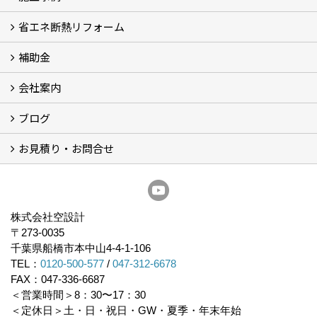
省エネ断熱リフォーム
施工事例
浴室の劣化改修と耐震補強 動画
浴室の劣化改修と耐震補強①
浴室の劣化改修と耐震補強②
補助金
省エネ診断
省エネリフォーム
会社案内
住宅性能表示制度
住宅断熱改修促進事業補助金2026
給湯省エネ2026
先進的窓リノベ2026
長期優良住宅化リフォーム推進事業
市川市耐震補助金
船橋市耐震補助金
浦安市耐震補助金
松戸市耐震補助金
四街道市耐震補助金
佐倉市耐震補助金
成田市耐震補助金
ブログ
経営理念／ご挨拶
会社概要
メディア掲載
リフォーム産業新聞掲載
表彰
スタッフ紹介
アクセス
不動産探し
プライバシーポリシー
お見積り・お問合せ
いちかわ新聞連載コラム
人生の歩き方
空設計通信
まもりとそなえ
豆知識
お見積り依頼
資料請求
無料耐震診断
無料現地調査
耐震省エネ補助金無料相談会
株式会社空設計
〒273-0035
千葉県船橋市本中山4-4-1-106
TEL：
0120-500-577
/
047-312-6678
FAX：047-336-6687
＜営業時間＞8：30〜17：30
＜定休日＞土・日・祝日・GW・夏季・年末年始