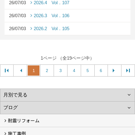
26/07/03
2026.4 Vol．107
26/07/03
2026.3 Vol．106
26/07/03
2026.2 Vol．105
1ページ （全19ページ中）
1
2
3
4
5
6
耐震リフォーム
施工事例
空設計の耐震診断
耐震診断と耐震補強 動画
耐震診断レポート
減災セミナー・耐震基準と熊本地震 動画
耐震診断と耐震補強 解説
耐震診断Q&A