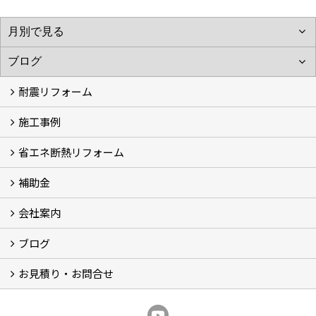
耐震リフォーム
施工事例
空設計の耐震診断
耐震診断と耐震補強 動画
耐震診断レポート
減災セミナー・耐震基準と熊本地震 動画
耐震診断と耐震補強 解説
耐震診断Q&A
省エネ断熱リフォーム
施工事例
浴室の劣化改修と耐震補強 動画
浴室の劣化改修と耐震補強①
浴室の劣化改修と耐震補強②
補助金
省エネ診断
省エネリフォーム
会社案内
住宅性能表示制度
住宅断熱改修促進事業補助金2026
給湯省エネ2026
先進的窓リノベ2026
長期優良住宅化リフォーム推進事業
市川市耐震補助金
船橋市耐震補助金
浦安市耐震補助金
松戸市耐震補助金
四街道市耐震補助金
佐倉市耐震補助金
成田市耐震補助金
ブログ
経営理念／ご挨拶
会社概要
メディア掲載
リフォーム産業新聞掲載
表彰
スタッフ紹介
アクセス
不動産探し
プライバシーポリシー
お見積り・お問合せ
いちかわ新聞連載コラム
人生の歩き方
空設計通信
まもりとそなえ
豆知識
お見積り依頼
資料請求
無料耐震診断
無料現地調査
耐震省エネ補助金無料相談会