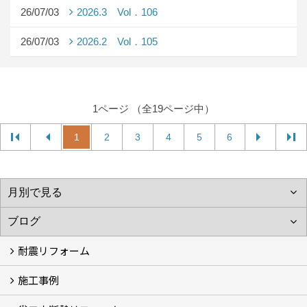
26/07/03
2026.3 Vol．106
26/07/03
2026.2 Vol．105
1ページ （全19ページ中）
1
2
3
4
5
6
耐震リフォーム
施工事例
空設計の耐震診断
耐震診断と耐震補強 動画
耐震診断レポート
減災セミナー・耐震基準と熊本地震 動画
耐震診断と耐震補強 解説
耐震診断Q&A