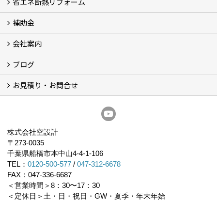
省エネ断熱リフォーム
施工事例
浴室の劣化改修と耐震補強 動画
浴室の劣化改修と耐震補強①
浴室の劣化改修と耐震補強②
補助金
省エネ診断
省エネリフォーム
会社案内
住宅性能表示制度
住宅断熱改修促進事業補助金2026
給湯省エネ2026
先進的窓リノベ2026
長期優良住宅化リフォーム推進事業
市川市耐震補助金
船橋市耐震補助金
浦安市耐震補助金
松戸市耐震補助金
四街道市耐震補助金
佐倉市耐震補助金
成田市耐震補助金
ブログ
経営理念／ご挨拶
会社概要
メディア掲載
リフォーム産業新聞掲載
表彰
スタッフ紹介
アクセス
不動産探し
プライバシーポリシー
お見積り・お問合せ
いちかわ新聞連載コラム
人生の歩き方
空設計通信
まもりとそなえ
豆知識
お見積り依頼
資料請求
無料耐震診断
無料現地調査
耐震省エネ補助金無料相談会
株式会社空設計
〒273-0035
千葉県船橋市本中山4-4-1-106
TEL：
0120-500-577
/
047-312-6678
FAX：047-336-6687
＜営業時間＞8：30〜17：30
＜定休日＞土・日・祝日・GW・夏季・年末年始