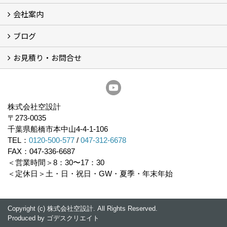
会社案内
住宅性能表示制度
住宅断熱改修促進事業補助金2026
給湯省エネ2026
先進的窓リノベ2026
長期優良住宅化リフォーム推進事業
市川市耐震補助金
船橋市耐震補助金
浦安市耐震補助金
松戸市耐震補助金
四街道市耐震補助金
佐倉市耐震補助金
成田市耐震補助金
ブログ
経営理念／ご挨拶
会社概要
メディア掲載
リフォーム産業新聞掲載
表彰
スタッフ紹介
アクセス
不動産探し
プライバシーポリシー
お見積り・お問合せ
いちかわ新聞連載コラム
人生の歩き方
空設計通信
まもりとそなえ
豆知識
お見積り依頼
資料請求
無料耐震診断
無料現地調査
耐震省エネ補助金無料相談会
株式会社空設計
〒273-0035
千葉県船橋市本中山4-4-1-106
TEL：
0120-500-577
/
047-312-6678
FAX：047-336-6687
＜営業時間＞8：30〜17：30
＜定休日＞土・日・祝日・GW・夏季・年末年始
Copyright (c) 株式会社空設計. All Rights Reserved.
Produced by
ゴデスクリエイト