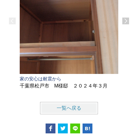
家の安心は耐震から
耐震・イ
千葉県松戸市 M様邸 ２０２４年３月
市川市 
一覧へ戻る