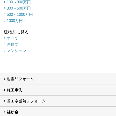
100～300万円
300～500万円
500～1000万円
1000万円～
建物別に見る
すべて
戸建て
マンション
耐震リフォーム
施工事例
空設計の耐震診断
耐震診断と耐震補強 動画
耐震診断レポート
減災セミナー・耐震基準と熊本地震 動画
耐震診断と耐震補強 解説
耐震診断Q&A
省エネ断熱リフォーム
施工事例
浴室の劣化改修と耐震補強 動画
浴室の劣化改修と耐震補強①
浴室の劣化改修と耐震補強②
補助金
省エネ診断
省エネリフォーム