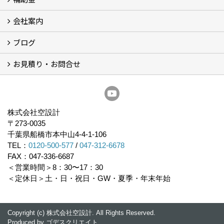
会社案内
住宅性能表示制度
住宅断熱改修促進事業補助金2026
給湯省エネ2026
先進的窓リノベ2026
長期優良住宅化リフォーム推進事業
市川市耐震補助金
船橋市耐震補助金
浦安市耐震補助金
松戸市耐震補助金
四街道市耐震補助金
佐倉市耐震補助金
成田市耐震補助金
ブログ
経営理念／ご挨拶
会社概要
メディア掲載
リフォーム産業新聞掲載
表彰
スタッフ紹介
アクセス
不動産探し
プライバシーポリシー
お見積り・お問合せ
いちかわ新聞連載コラム
人生の歩き方
空設計通信
まもりとそなえ
豆知識
お見積り依頼
資料請求
無料耐震診断
無料現地調査
耐震省エネ補助金無料相談会
株式会社空設計
〒273-0035
千葉県船橋市本中山4-4-1-106
TEL：
0120-500-577
/
047-312-6678
FAX：047-336-6687
＜営業時間＞8：30〜17：30
＜定休日＞土・日・祝日・GW・夏季・年末年始
Copyright (c) 株式会社空設計. All Rights Reserved.
Produced by
ゴデスクリエイト