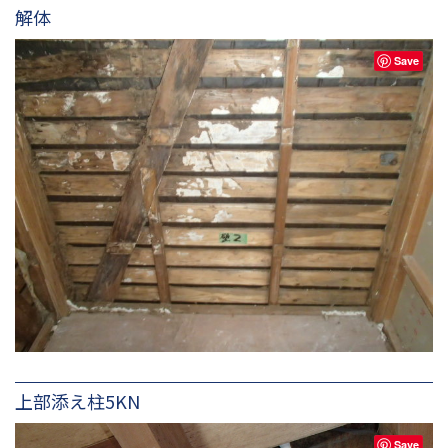
解体
Save
上部添え柱5KN
Save