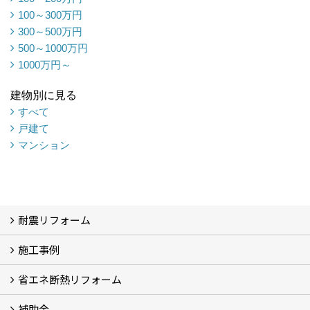
100～300万円
300～500万円
500～1000万円
1000万円～
建物別に見る
すべて
戸建て
マンション
耐震リフォーム
施工事例
空設計の耐震診断
耐震診断と耐震補強 動画
耐震診断レポート
減災セミナー・耐震基準と熊本地震 動画
耐震診断と耐震補強 解説
耐震診断Q&A
省エネ断熱リフォーム
施工事例
浴室の劣化改修と耐震補強 動画
浴室の劣化改修と耐震補強①
浴室の劣化改修と耐震補強②
補助金
省エネ診断
省エネリフォーム