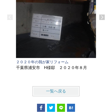
２０２０年の我が家リフォーム
一歩ずつ
千葉県浦安市 H様邸 ２０２０年８月
千葉県鎌
一覧へ戻る