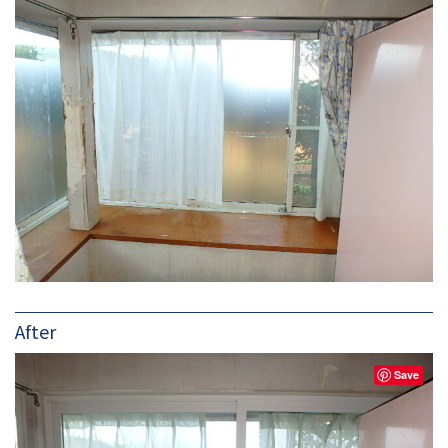
After
Save