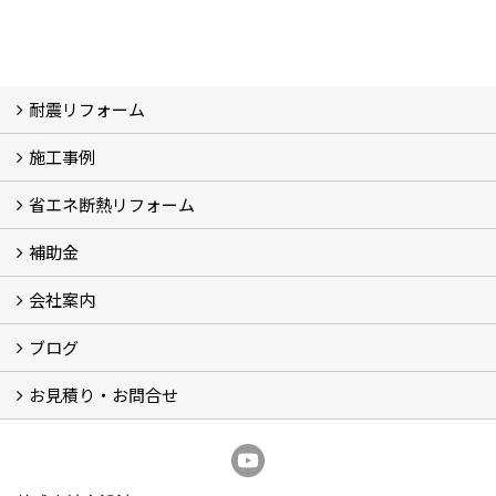
耐震リフォーム
施工事例
空設計の耐震診断
耐震診断と耐震補強 動画
耐震診断レポート
減災セミナー・耐震基準と熊本地震 動画
耐震診断と耐震補強 解説
耐震診断Q&A
省エネ断熱リフォーム
施工事例
浴室の劣化改修と耐震補強 動画
浴室の劣化改修と耐震補強①
浴室の劣化改修と耐震補強②
補助金
省エネ診断
省エネリフォーム
会社案内
住宅性能表示制度
住宅断熱改修促進事業補助金2026
給湯省エネ2026
先進的窓リノベ2026
長期優良住宅化リフォーム推進事業
市川市耐震補助金
船橋市耐震補助金
浦安市耐震補助金
松戸市耐震補助金
四街道市耐震補助金
佐倉市耐震補助金
成田市耐震補助金
ブログ
経営理念／ご挨拶
会社概要
メディア掲載
リフォーム産業新聞掲載
表彰
スタッフ紹介
アクセス
不動産探し
プライバシーポリシー
お見積り・お問合せ
いちかわ新聞連載コラム
人生の歩き方
空設計通信
まもりとそなえ
豆知識
お見積り依頼
資料請求
無料耐震診断
無料現地調査
耐震省エネ補助金無料相談会