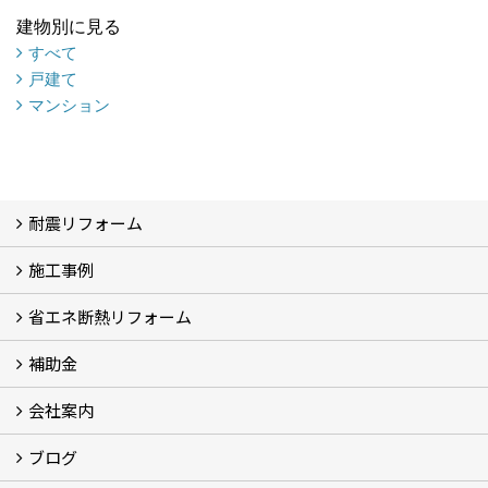
建物別に見る
すべて
戸建て
マンション
耐震リフォーム
施工事例
空設計の耐震診断
耐震診断と耐震補強 動画
耐震診断レポート
減災セミナー・耐震基準と熊本地震 動画
耐震診断と耐震補強 解説
耐震診断Q&A
省エネ断熱リフォーム
施工事例
浴室の劣化改修と耐震補強 動画
浴室の劣化改修と耐震補強①
浴室の劣化改修と耐震補強②
補助金
省エネ診断
省エネリフォーム
会社案内
住宅性能表示制度
住宅断熱改修促進事業補助金2026
給湯省エネ2026
先進的窓リノベ2026
長期優良住宅化リフォーム推進事業
市川市耐震補助金
船橋市耐震補助金
浦安市耐震補助金
松戸市耐震補助金
四街道市耐震補助金
佐倉市耐震補助金
成田市耐震補助金
ブログ
経営理念／ご挨拶
会社概要
メディア掲載
リフォーム産業新聞掲載
表彰
スタッフ紹介
アクセス
不動産探し
プライバシーポリシー