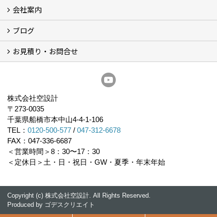
会社案内
住宅性能表示制度
住宅断熱改修促進事業補助金2026
給湯省エネ2026
先進的窓リノベ2026
長期優良住宅化リフォーム推進事業
市川市耐震補助金
船橋市耐震補助金
浦安市耐震補助金
松戸市耐震補助金
四街道市耐震補助金
佐倉市耐震補助金
成田市耐震補助金
ブログ
経営理念／ご挨拶
会社概要
メディア掲載
リフォーム産業新聞掲載
表彰
スタッフ紹介
アクセス
不動産探し
プライバシーポリシー
お見積り・お問合せ
いちかわ新聞連載コラム
人生の歩き方
空設計通信
まもりとそなえ
豆知識
お見積り依頼
資料請求
無料耐震診断
無料現地調査
耐震省エネ補助金無料相談会
株式会社空設計
〒273-0035
千葉県船橋市本中山4-4-1-106
TEL：
0120-500-577
/
047-312-6678
FAX：047-336-6687
＜営業時間＞8：30〜17：30
＜定休日＞土・日・祝日・GW・夏季・年末年始
Copyright (c) 株式会社空設計. All Rights Reserved.
Produced by
ゴデスクリエイト