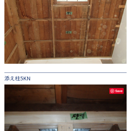
添え柱5KN
Save