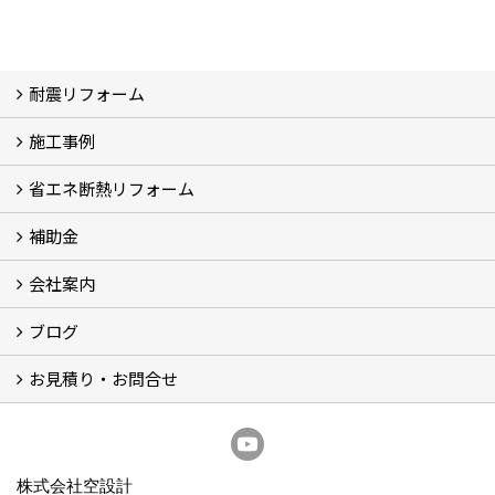
耐震リフォーム
施工事例
空設計の耐震診断
耐震診断と耐震補強 動画
耐震診断レポート
減災セミナー・耐震基準と熊本地震 動画
耐震診断と耐震補強 解説
耐震診断Q&A
省エネ断熱リフォーム
施工事例
浴室の劣化改修と耐震補強 動画
浴室の劣化改修と耐震補強①
浴室の劣化改修と耐震補強②
補助金
省エネ診断
省エネリフォーム
会社案内
住宅性能表示制度
住宅断熱改修促進事業補助金2026
給湯省エネ2026
先進的窓リノベ2026
長期優良住宅化リフォーム推進事業
市川市耐震補助金
船橋市耐震補助金
浦安市耐震補助金
松戸市耐震補助金
四街道市耐震補助金
佐倉市耐震補助金
成田市耐震補助金
ブログ
経営理念／ご挨拶
会社概要
メディア掲載
リフォーム産業新聞掲載
表彰
スタッフ紹介
アクセス
不動産探し
プライバシーポリシー
お見積り・お問合せ
いちかわ新聞連載コラム
人生の歩き方
空設計通信
まもりとそなえ
豆知識
お見積り依頼
資料請求
無料耐震診断
無料現地調査
耐震省エネ補助金無料相談会
株式会社空設計