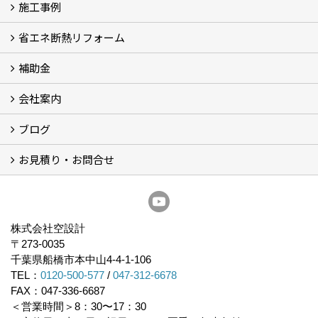
施工事例
空設計の耐震診断
耐震診断と耐震補強 動画
耐震診断レポート
減災セミナー・耐震基準と熊本地震 動画
耐震診断と耐震補強 解説
耐震診断Q&A
省エネ断熱リフォーム
施工事例
浴室の劣化改修と耐震補強 動画
浴室の劣化改修と耐震補強①
浴室の劣化改修と耐震補強②
補助金
省エネ診断
省エネリフォーム
会社案内
住宅性能表示制度
住宅断熱改修促進事業補助金2026
給湯省エネ2026
先進的窓リノベ2026
長期優良住宅化リフォーム推進事業
市川市耐震補助金
船橋市耐震補助金
浦安市耐震補助金
松戸市耐震補助金
四街道市耐震補助金
佐倉市耐震補助金
成田市耐震補助金
ブログ
経営理念／ご挨拶
会社概要
メディア掲載
リフォーム産業新聞掲載
表彰
スタッフ紹介
アクセス
不動産探し
プライバシーポリシー
お見積り・お問合せ
いちかわ新聞連載コラム
人生の歩き方
空設計通信
まもりとそなえ
豆知識
お見積り依頼
資料請求
無料耐震診断
無料現地調査
耐震省エネ補助金無料相談会
株式会社空設計
〒273-0035
千葉県船橋市本中山4-4-1-106
TEL：
0120-500-577
/
047-312-6678
FAX：047-336-6687
＜営業時間＞8：30〜17：30